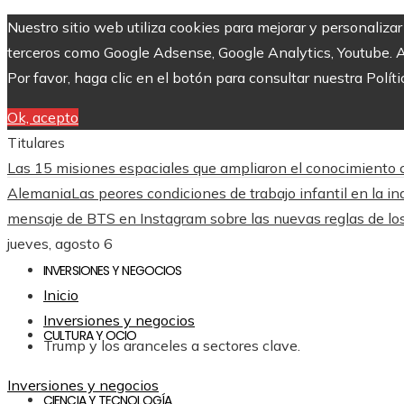
Nuestro sitio web utiliza cookies para mejorar y personaliza
terceros como Google Adsense, Google Analytics, Youtube. Al 
Por favor, haga clic en el botón para consultar nuestra Políti
Ok, acepto
Titulares
Las 15 misiones espaciales que ampliaron el conocimiento ci
Alemania
Las peores condiciones de trabajo infantil en la indu
mensaje de BTS en Instagram sobre las nuevas reglas de 
jueves, agosto 6
INVERSIONES Y NEGOCIOS
Inicio
Inversiones y negocios
CULTURA Y OCIO
Trump y los aranceles a sectores clave.
Inversiones y negocios
CIENCIA Y TECNOLOGÍA