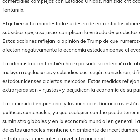
comerciales complejas con Estados Unidos, han sido criticad
fentanilo.
El gobierno ha manifestado su deseo de enfrentar las «barre
subsidios que, a su juicio, complican la entrada de product
Estas acciones reflejan la opinión de Trump de que numerosa
afectan negativamente la economía estadounidense al evadir l
La administración también ha expresado su intención de abor
incluyen regulaciones y subsidios que, según consideran, difi
estadounidenses a ciertos mercados. Estas medidas reflejan
extranjeras son «injustas» y perjudican la economía de su país
La comunidad empresarial y los mercados financieros están a
políticas comerciales, ya que cualquier cambio puede tener i
suministro globales y en la economía mundial en general. La 
de estos aranceles mantiene un ambiente de incertidumbre q
estrategias comerciales a nivel internacional.