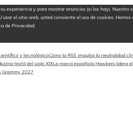
r su experiencia y para mostrar anuncios (si los hay). Nuestro 
usar el sitio web, usted consiente el uso de cookies. Hemos a
ca de Privacidad.
entífico y tecnológico
Cómo la RSE impulsa la neutralidad cli
stria textil del siglo XIX
La marca española Hawkers lidera el
los Grammy 2027