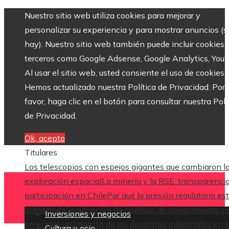
Nuestro sitio web utiliza cookies para mejorar y
personalizar su experiencia y para mostrar anuncios (si
hay). Nuestro sitio web también puede incluir cookies 
terceros como Google Adsense, Google Analytics, Yout
Al usar el sitio web, usted consiente el uso de cookies.
Hemos actualizado nuestra Política de Privacidad. Por
favor, haga clic en el botón para consultar nuestra Polí
de Privacidad.
Ok, acepto
Titulares
Los telescopios con espejos gigantes que cambiaron l
exploración espacial
La minería y la RSE: transparenci
participación en Chile
Por qué la presión regulatoria es
acelerando la adopción de pruebas de conocimiento c
Inversiones y negocios
en empresas
Impacto de los desastres industriales en l
Cultura y ocio