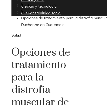
Inicio
Ciencia y tecnología
Salud
Responsabilidad social
Opciones de tratamiento para la distrofia muscul
Duchenne en Guatemala
Salud
Opciones de
tratamiento
para la
distrofia
muscular de