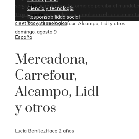
sentidos que redefinen la forma de percibir el mundo
L
Inicio
Ciencia y tecnología
15 misiones espaciales que ampliaron el conocimient
España
Responsabilidad social
científico y tecnológico
Mercadona, Carrefour, Alcampo, Lidl y otros
domingo, agosto 9
España
Mercadona,
Carrefour,
Alcampo, Lidl
y otros
Lucía Benítez
Hace 2 años