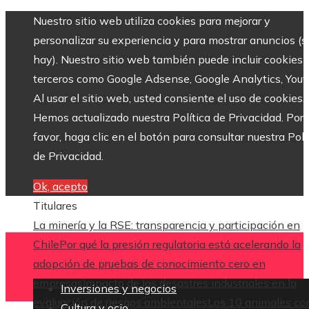
Nuestro sitio web utiliza cookies para mejorar y
personalizar su experiencia y para mostrar anuncios (si
hay). Nuestro sitio web también puede incluir cookies 
terceros como Google Adsense, Google Analytics, Yout
Al usar el sitio web, usted consiente el uso de cookies.
Hemos actualizado nuestra Política de Privacidad. Por
favor, haga clic en el botón para consultar nuestra Polí
de Privacidad.
Ok, acepto
Titulares
La minería y la RSE: transparencia y participación en
Chile
Por qué la presión regulatoria está acelerando la
adopción de pruebas de conocimiento cero en
empresas
Impacto de los desastres industriales en la
Inversiones y negocios
evaluación de riesgos ambientales
Los 10 animales co
Cultura y ocio