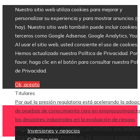
Nuestro sitio web utiliza cookies para mejorar y
personalizar su experiencia y para mostrar anuncios (si
hay). Nuestro sitio web también puede incluir cookies 
terceros como Google Adsense, Google Analytics, Yout
Al usar el sitio web, usted consiente el uso de cookies.
Hemos actualizado nuestra Política de Privacidad. Por
favor, haga clic en el botón para consultar nuestra Polí
de Privacidad.
Ok, acepto
Titulares
Por qué la presión regulatoria está acelerando la adop
de pruebas de conocimiento cero en empresas
Impacto
los desastres industriales en la evaluación de riesgos
ambientales
Los 10 animales con sentidos que redefin
Inversiones y negocios
forma de percibir el mundo
Las 15 misiones espaciales
Cultura y ocio