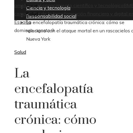
ampliaron el conocimiento científico y tecnológico
BM
Inicio
Ciencia y tecnología
como motor de la transformación financiera y digital e
Salud
Responsabilidad social
España
La encefalopatía traumática crónica: cómo se
domingo, agosto 9
relaciona con el ataque mortal en un rascacielos 
Nueva York
Salud
La
encefalopatía
traumática
crónica: cómo