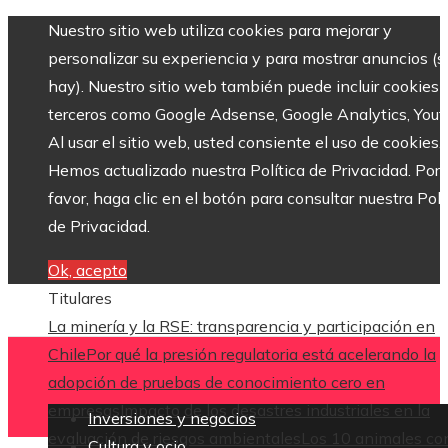
Nuestro sitio web utiliza cookies para mejorar y
personalizar su experiencia y para mostrar anuncios (si
hay). Nuestro sitio web también puede incluir cookies 
terceros como Google Adsense, Google Analytics, Yout
Al usar el sitio web, usted consiente el uso de cookies.
Hemos actualizado nuestra Política de Privacidad. Por
favor, haga clic en el botón para consultar nuestra Polí
de Privacidad.
Ok, acepto
Titulares
La minería y la RSE: transparencia y participación en
Chile
Por qué la presión regulatoria está acelerando la
adopción de pruebas de conocimiento cero en
empresas
Impacto de los desastres industriales en la
Inversiones y negocios
evaluación de riesgos ambientales
Los 10 animales co
Cultura y ocio