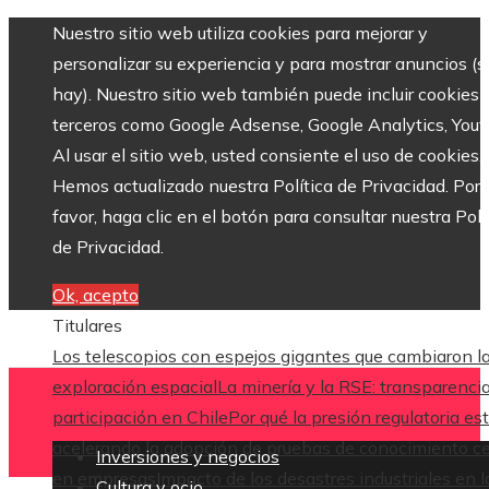
Nuestro sitio web utiliza cookies para mejorar y
personalizar su experiencia y para mostrar anuncios (si
hay). Nuestro sitio web también puede incluir cookies 
terceros como Google Adsense, Google Analytics, Yout
Al usar el sitio web, usted consiente el uso de cookies.
Hemos actualizado nuestra Política de Privacidad. Por
favor, haga clic en el botón para consultar nuestra Polí
de Privacidad.
Ok, acepto
Titulares
Los telescopios con espejos gigantes que cambiaron l
exploración espacial
La minería y la RSE: transparenci
participación en Chile
Por qué la presión regulatoria es
acelerando la adopción de pruebas de conocimiento c
Inversiones y negocios
en empresas
Impacto de los desastres industriales en l
Cultura y ocio