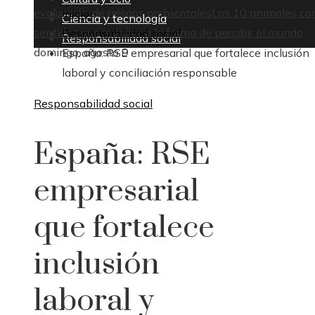
evaluación de riesgos ambientales
Los 10 animales co
Inicio
Ciencia y tecnología
sentidos que redefinen la forma de percibir el mundo
Responsabilidad social
Responsabilidad social
domingo, agosto 9
España: RSE empresarial que fortalece inclusión
laboral y conciliación responsable
Responsabilidad social
España: RSE
empresarial
que fortalece
inclusión
laboral y