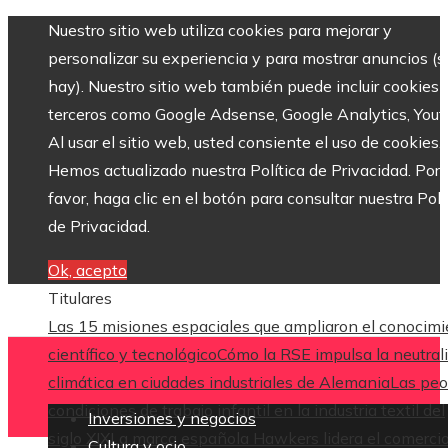
Nuestro sitio web utiliza cookies para mejorar y
personalizar su experiencia y para mostrar anuncios (si
hay). Nuestro sitio web también puede incluir cookies 
terceros como Google Adsense, Google Analytics, Yout
Al usar el sitio web, usted consiente el uso de cookies.
Hemos actualizado nuestra Política de Privacidad. Por
favor, haga clic en el botón para consultar nuestra Polí
de Privacidad.
Ok, acepto
Titulares
Las 15 misiones espaciales que ampliaron el conocim
científico y tecnológico
Cómo la RSE impulsa la neutral
climática en ciudades industriales de Alemania
Las peo
condiciones de trabajo infantil en la industria textil del
Inversiones y negocios
siglo XIX
La marca española Hawkers lidera el comerci
Cultura y ocio