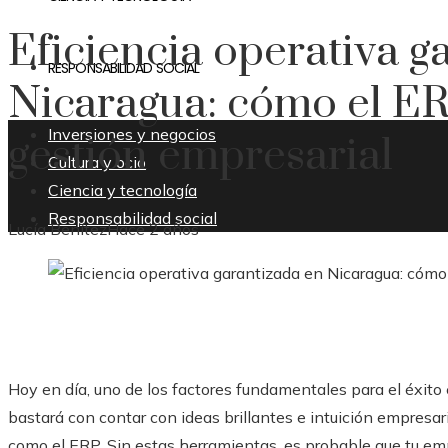
Eficiencia operativa g
RESPONSABILIDAD SOCIAL
Nicaragua: cómo el ER
Inversiones y negocios
gestión empresarial
Cultura y ocio
Ciencia y tecnología
Responsabilidad social
Lucía Benítez
Hace 2 años
Hoy en día, uno de los factores fundamentales para el éxito e
bastará con contar con ideas brillantes e intuición empresar
como el ERP. Sin estas herramientas, es probable que tu em