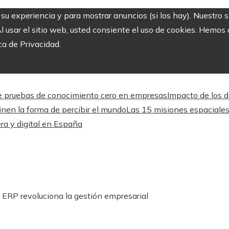
r su experiencia y para mostrar anuncios (si los hay). Nuestro 
usar el sitio web, usted consiente el uso de cookies. Hemos a
ca de Privacidad.
 de pruebas de conocimiento cero en empresas
Impacto de los d
nen la forma de percibir el mundo
Las 15 misiones espaciales
ra y digital en España
l ERP revoluciona la gestión empresarial