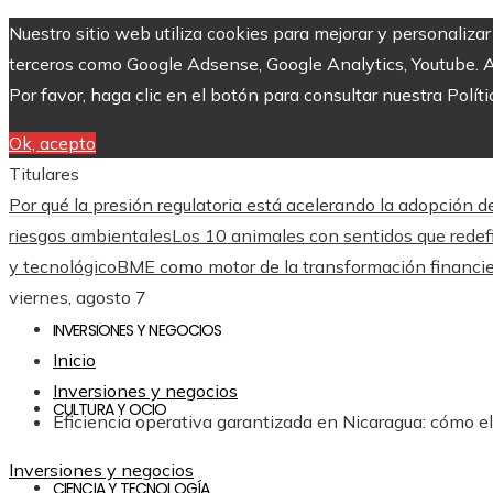
Nuestro sitio web utiliza cookies para mejorar y personaliza
terceros como Google Adsense, Google Analytics, Youtube. Al 
Por favor, haga clic en el botón para consultar nuestra Políti
Ok, acepto
Titulares
Por qué la presión regulatoria está acelerando la adopción
riesgos ambientales
Los 10 animales con sentidos que redefi
y tecnológico
BME como motor de la transformación financie
viernes, agosto 7
INVERSIONES Y NEGOCIOS
Inicio
Inversiones y negocios
CULTURA Y OCIO
Eficiencia operativa garantizada en Nicaragua: cómo e
Inversiones y negocios
CIENCIA Y TECNOLOGÍA