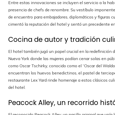
Entre estas innovaciones se incluyen el servicio a la hab
presencia de chefs de renombre. Su vestíbulo imponente
de encuentro para embajadores, diplomáticos y figuras cu
cimentó la reputación del hotel y sentó un precedente en
Cocina de autor y tradición culi
El hotel también jugó un papel crucial en la redefinición 
Nueva York donde las mujeres podían cenar solas en públi
como Oscar Tschirky, conocido como el “Oscar del Waldo
encuentran los huevos benedictinos, el pastel de terciope
restaurante Lex Yard rinde homenaje a estos clásicos cul
del hotel.
Peacock Alley, un recorrido hist
El reconocido Peacock Alley, un pasillo original que unía 