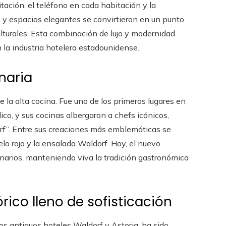
itación, el teléfono en cada habitación y la
 y espacios elegantes se convirtieron en un punto
lturales. Esta combinación de lujo y modernidad
 la industria hotelera estadounidense.
naria
de la alta cocina. Fue uno de los primeros lugares en
co, y sus cocinas albergaron a chefs icónicos,
rf”. Entre sus creaciones más emblemáticas se
lo rojo y la ensalada Waldorf. Hoy, el nuevo
inarios, manteniendo viva la tradición gastronómica
órico lleno de sofisticación
los antiguos hoteles Waldorf y Astoria, ha sido