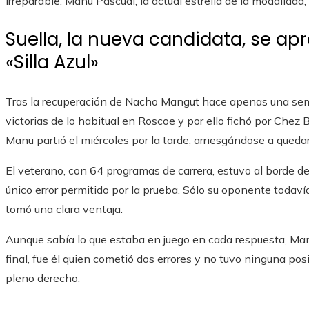
irreparable. Manu Pascual, la actual estrella de la modalidad,
Suella, la nueva candidata, se a
«Silla Azul»
Tras la recuperación de Nacho Mangut hace apenas una sem
victorias de lo habitual en Roscoe y por ello fichó por Chez B
Manu partió el miércoles por la tarde, arriesgándose a queda
El veterano, con 64 programas de carrera, estuvo al borde de
único error permitido por la prueba. Sólo su oponente todav
tomó una clara ventaja.
Aunque sabía lo que estaba en juego en cada respuesta, Man
final, fue él quien cometió dos errores y no tuvo ninguna po
pleno derecho.