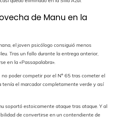
 casi quedó eliminado en la Silla Azul.
provecha de Manu en la
ana, el joven psicólogo consiguió menos
leu. Tras un fallo durante la entrega anterior,
rse en la «Passapalabra».
 no poder competir por el N° 65 tras cometer el
ía tenía el marcador completamente verde y así
u soportó estoicamente ataque tras ataque. Y al
sibilidad de convertirse en un contendiente de