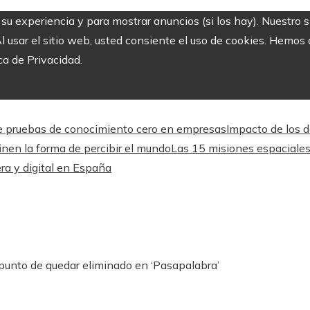
r su experiencia y para mostrar anuncios (si los hay). Nuestro 
usar el sitio web, usted consiente el uso de cookies. Hemos a
ca de Privacidad.
 de pruebas de conocimiento cero en empresas
Impacto de los d
nen la forma de percibir el mundo
Las 15 misiones espaciales
ra y digital en España
punto de quedar eliminado en ‘Pasapalabra’