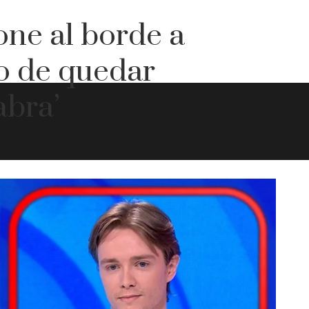
ne al borde a
o de quedar
abra’