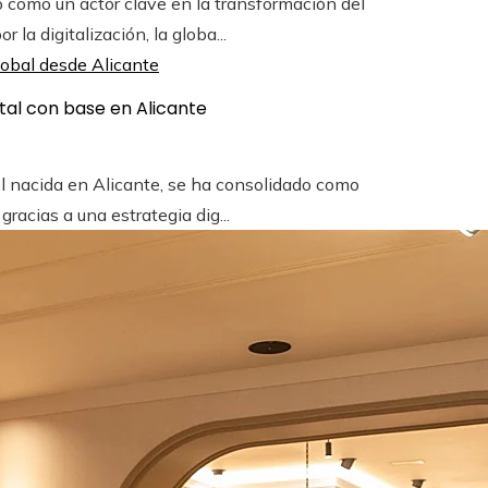
como un actor clave en la transformación del
la digitalización, la globa...
tal con base en Alicante
l nacida en Alicante, se ha consolidado como
racias a una estrategia dig...