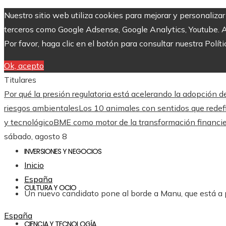
Nuestro sitio web utiliza cookies para mejorar y personaliza
terceros como Google Adsense, Google Analytics, Youtube. Al 
Por favor, haga clic en el botón para consultar nuestra Políti
Ok, acepto
Titulares
Por qué la presión regulatoria está acelerando la adopción
riesgos ambientales
Los 10 animales con sentidos que redefi
y tecnológico
BME como motor de la transformación financie
sábado, agosto 8
INVERSIONES Y NEGOCIOS
Inicio
España
CULTURA Y OCIO
Un nuevo candidato pone al borde a Manu, que está a 
España
CIENCIA Y TECNOLOGÍA