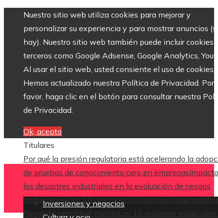
Nuestro sitio web utiliza cookies para mejorar y
personalizar su experiencia y para mostrar anuncios (si
hay). Nuestro sitio web también puede incluir cookies 
terceros como Google Adsense, Google Analytics, Yout
Al usar el sitio web, usted consiente el uso de cookies.
Hemos actualizado nuestra Política de Privacidad. Por
favor, haga clic en el botón para consultar nuestra Polí
de Privacidad.
Ok, acepto
Titulares
Por qué la presión regulatoria está acelerando la adop
de pruebas de conocimiento cero en empresas
Impacto
los desastres industriales en la evaluación de riesgos
ambientales
Los 10 animales con sentidos que redefin
Inversiones y negocios
forma de percibir el mundo
Las 15 misiones espaciales
Cultura y ocio