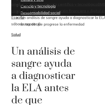
ampliaron el conocimiento científico y tecnológico
BM
Inicio
Ciencia y tecnología
como motor de la transformación financiera y digital e
Salud
Responsabilidad social
España
Un análisis de sangre ayuda a diagnosticar la EL
sábado, agosto 8
antes de que progrese la enfermedad
Salud
Un análisis de
sangre ayuda
a diagnosticar
la ELA antes
de que