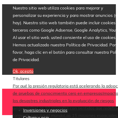
Nuestro sitio web utiliza cookies para mejorar y
personalizar su experiencia y para mostrar anuncios (si
hay). Nuestro sitio web también puede incluir cookies 
terceros como Google Adsense, Google Analytics, Yout
Al usar el sitio web, usted consiente el uso de cookies.
Hemos actualizado nuestra Política de Privacidad. Por
favor, haga clic en el botón para consultar nuestra Polí
de Privacidad.
Ok, acepto
Titulares
Por qué la presión regulatoria está acelerando la adop
de pruebas de conocimiento cero en empresas
Impacto
los desastres industriales en la evaluación de riesgos
ambientales
Los 10 animales con sentidos que redefin
Inversiones y negocios
forma de percibir el mundo
Las 15 misiones espaciales
Cultura y ocio