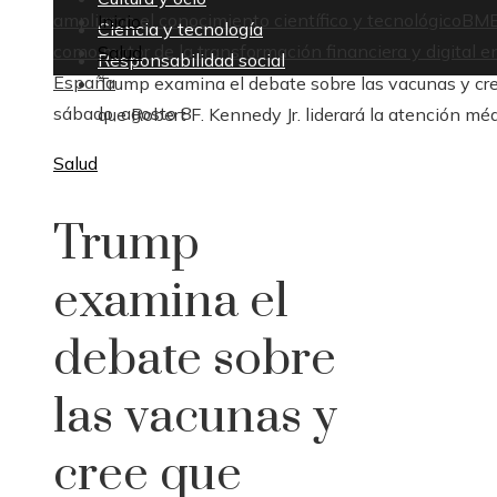
ampliaron el conocimiento científico y tecnológico
BM
Inicio
Ciencia y tecnología
como motor de la transformación financiera y digital e
Salud
Responsabilidad social
España
Trump examina el debate sobre las vacunas y cr
sábado, agosto 8
que Robert F. Kennedy Jr. liderará la atención mé
Salud
Trump
examina el
debate sobre
las vacunas y
cree que