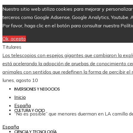
Nuestro sitio web utiliza cookies para mejorar y personaliza
terceros como Google Adsense, Google Analytics, Youtube. Al 
Por favor, haga clic en el botón para consultar nuestra Políti
Ok, acepto
Titulares
Los telescopios con espejos gigantes que cambiaron la expl
está acelerando la adopción de pruebas de conocimiento c
animales con sentidos que redefinen la forma de percibir e
lunes, agosto 10
INVERSIONES Y NEGOCIOS
Inicio
España
CULTURA Y OCIO
“No es posible” que menores duerman en LA camilla d
España
CIENCIA Y TECNOLOGÍA