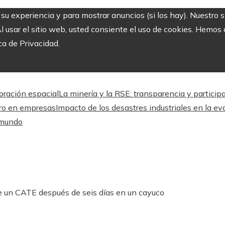
r su experiencia y para mostrar anuncios (si los hay). Nuestro 
usar el sitio web, usted consiente el uso de cookies. Hemos a
ca de Privacidad.
oración espacial
La minería y la RSE: transparencia y particip
ero en empresas
Impacto de los desastres industriales en la e
l mundo
e un CATE después de seis días en un cayuco