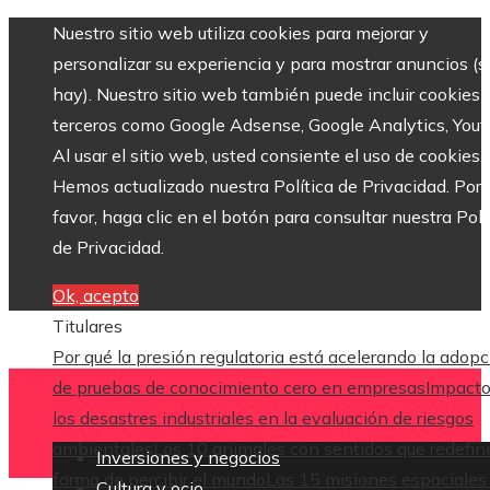
Nuestro sitio web utiliza cookies para mejorar y
personalizar su experiencia y para mostrar anuncios (si
hay). Nuestro sitio web también puede incluir cookies 
terceros como Google Adsense, Google Analytics, Yout
Al usar el sitio web, usted consiente el uso de cookies.
Hemos actualizado nuestra Política de Privacidad. Por
favor, haga clic en el botón para consultar nuestra Polí
de Privacidad.
Ok, acepto
Titulares
Por qué la presión regulatoria está acelerando la adop
de pruebas de conocimiento cero en empresas
Impacto
los desastres industriales en la evaluación de riesgos
ambientales
Los 10 animales con sentidos que redefin
Inversiones y negocios
forma de percibir el mundo
Las 15 misiones espaciales
Cultura y ocio