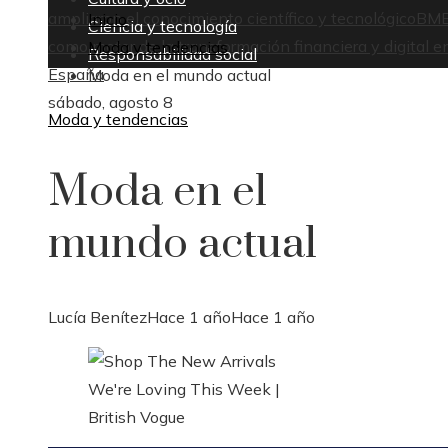
ampliaron el conocimiento científico y tecnológico
BM
Inicio
Ciencia y tecnología
como motor de la transformación financiera y digital e
Moda y tendencias
Responsabilidad social
España
Moda en el mundo actual
sábado, agosto 8
Moda y tendencias
Moda en el
mundo actual
Lucía Benítez
Hace 1 año
Hace 1 año