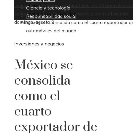
evaluación de riesgos ambientales
Los 10 animales co
Inicio
Ciencia y tecnología
sentidos que redefinen la forma de percibir el mundo
Inversiones y negocios
Responsabilidad social
domingo, agosto 9
México se consolida como el cuarto exportador d
automóviles del mundo
Inversiones y negocios
México se
consolida
como el
cuarto
exportador de