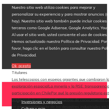
Nuestro sitio web utiliza cookies para mejorar y
personalizar su experiencia y para mostrar anuncios (si
hay). Nuestro sitio web también puede incluir cookies 
terceros como Google Adsense, Google Analytics, Yout
Al usar el sitio web, usted consiente el uso de cookies.
Hemos actualizado nuestra Política de Privacidad. Por
favor, haga clic en el botón para consultar nuestra Polí
de Privacidad.
Ok, acepto
Titulares
Los telescopios con espejos gigantes que cambiaron l
exploración espacial
La minería y la RSE: transparenci
participación en Chile
Por qué la presión regulatoria es
acelerando la adopción de pruebas de conocimiento c
Inversiones y negocios
en empresas
Impacto de los desastres industriales en l
Cultura y ocio