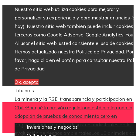
Nuestro sitio web utiliza cookies para mejorar y
personalizar su experiencia y para mostrar anuncios (si
hay). Nuestro sitio web también puede incluir cookies 
terceros como Google Adsense, Google Analytics, Yout
Al usar el sitio web, usted consiente el uso de cookies.
Hemos actualizado nuestra Política de Privacidad. Por
favor, haga clic en el botón para consultar nuestra Polí
de Privacidad.
Ok, acepto
Titulares
La minería y la RSE: transparencia y participación en
Chile
Por qué la presión regulatoria está acelerando la
adopción de pruebas de conocimiento cero en
empresas
Impacto de los desastres industriales en la
Inversiones y negocios
evaluación de riesgos ambientales
Los 10 animales co
Cultura y ocio