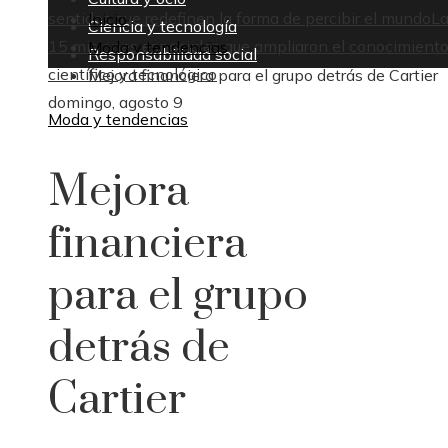
sentidos que redefinen la forma de percibir el mundo
L
Inicio
Ciencia y tecnología
15 misiones espaciales que ampliaron el conocimient
Moda y tendencias
Responsabilidad social
científico y tecnológico
Mejora financiera para el grupo detrás de Cartier
domingo, agosto 9
Moda y tendencias
Mejora
financiera
para el grupo
detrás de
Cartier