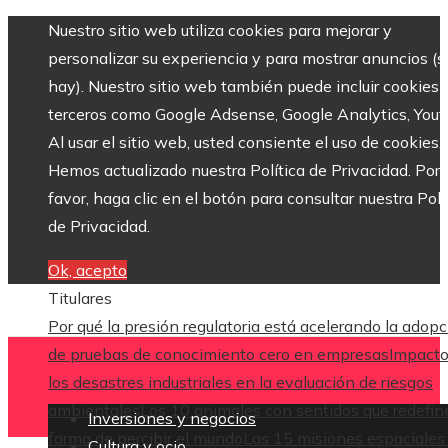
Nuestro sitio web utiliza cookies para mejorar y
personalizar su experiencia y para mostrar anuncios (si
hay). Nuestro sitio web también puede incluir cookies 
terceros como Google Adsense, Google Analytics, Yout
Al usar el sitio web, usted consiente el uso de cookies.
Hemos actualizado nuestra Política de Privacidad. Por
favor, haga clic en el botón para consultar nuestra Polí
de Privacidad.
Ok, acepto
Titulares
Por qué la presión regulatoria está acelerando la adop
de pruebas de conocimiento cero en empresas
Impacto
los desastres industriales en la evaluación de riesgos
ambientales
Los 10 animales con sentidos que redefin
Inversiones y negocios
forma de percibir el mundo
Las 15 misiones espaciales
Cultura y ocio