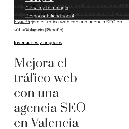
ampliaron el conocimiento científico y tecnológico
BM
Inicio
Ciencia y tecnología
como motor de la transformación financiera y digital e
Inversiones y negocios
Responsabilidad social
España
Mejora el tráfico web con una agencia SEO en
sábado, agosto 8
Valencia (España)
Inversiones y negocios
Mejora el
tráfico web
con una
agencia SEO
en Valencia