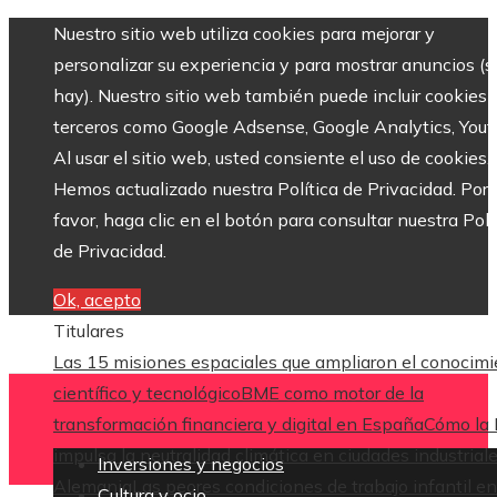
Nuestro sitio web utiliza cookies para mejorar y
personalizar su experiencia y para mostrar anuncios (si
hay). Nuestro sitio web también puede incluir cookies 
terceros como Google Adsense, Google Analytics, Yout
Al usar el sitio web, usted consiente el uso de cookies.
Hemos actualizado nuestra Política de Privacidad. Por
favor, haga clic en el botón para consultar nuestra Polí
de Privacidad.
Ok, acepto
Titulares
Las 15 misiones espaciales que ampliaron el conocim
científico y tecnológico
BME como motor de la
transformación financiera y digital en España
Cómo la
impulsa la neutralidad climática en ciudades industrial
Inversiones y negocios
Alemania
Las peores condiciones de trabajo infantil en
Cultura y ocio