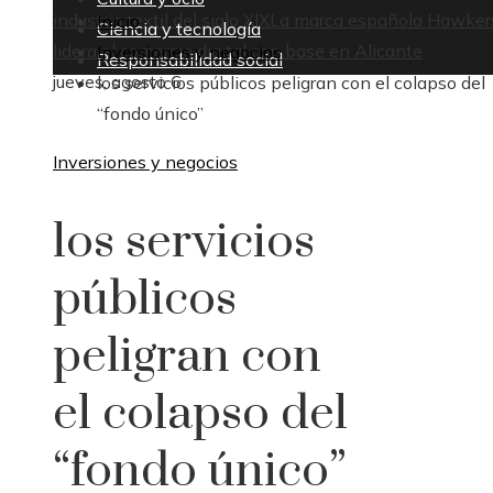
industria textil del siglo XIX
La marca española Hawker
Inicio
Ciencia y tecnología
lidera el comercio digital con base en Alicante
Inversiones y negocios
Responsabilidad social
jueves, agosto 6
los servicios públicos peligran con el colapso del
“fondo único”
Inversiones y negocios
los servicios
públicos
peligran con
el colapso del
“fondo único”