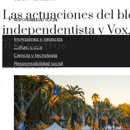
Las actuaciones del b
RESPONSABILIDAD SOCIAL
independentista y Vox
Inversiones y negocios
700 metros
Cultura y ocio
Ciencia y tecnología
Responsabilidad social
Lucía Benítez
Hace 2 años