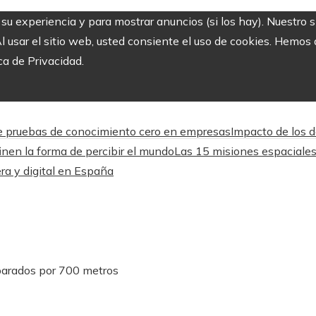
r su experiencia y para mostrar anuncios (si los hay). Nuestro 
usar el sitio web, usted consiente el uso de cookies. Hemos a
ca de Privacidad.
 de pruebas de conocimiento cero en empresas
Impacto de los d
nen la forma de percibir el mundo
Las 15 misiones espaciales
ra y digital en España
parados por 700 metros