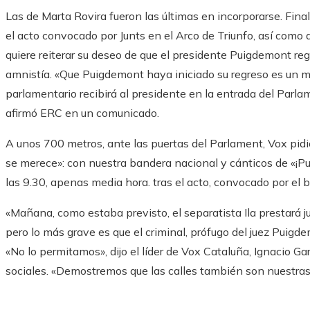
Las de Marta Rovira fueron las últimas en incorporarse. Fi
el acto convocado por Junts en el Arco de Triunfo, así como 
quiere reiterar su deseo de que el presidente Puigdemont regr
amnistía. «Que Puigdemont haya iniciado su regreso es un m
parlamentario recibirá al presidente en la entrada del Parla
afirmó ERC en un comunicado.
A unos 700 metros, ante las puertas del Parlament, Vox pid
se merece»: con nuestra bandera nacional y cánticos de «¡Pu
las 9.30, apenas media hora. tras el acto, convocado por el 
«Mañana, como estaba previsto, el separatista Ila prestará 
pero lo más grave es que el criminal, prófugo del juez Puigd
«No lo permitamos», dijo el líder de Vox Cataluña, Ignacio Ga
sociales. «Demostremos que las calles también son nuestras