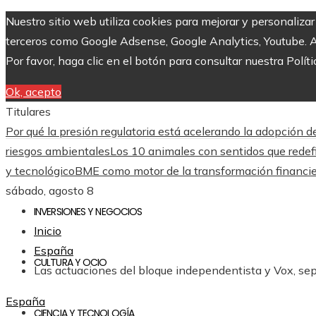
Nuestro sitio web utiliza cookies para mejorar y personaliza
terceros como Google Adsense, Google Analytics, Youtube. Al 
Por favor, haga clic en el botón para consultar nuestra Políti
Ok, acepto
Titulares
Por qué la presión regulatoria está acelerando la adopción
riesgos ambientales
Los 10 animales con sentidos que redefi
y tecnológico
BME como motor de la transformación financie
sábado, agosto 8
INVERSIONES Y NEGOCIOS
Inicio
España
CULTURA Y OCIO
Las actuaciones del bloque independentista y Vox, se
España
CIENCIA Y TECNOLOGÍA