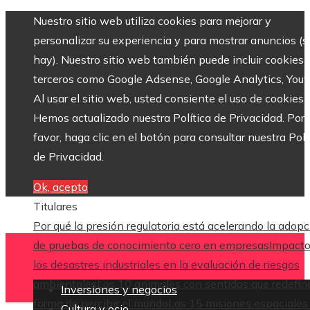
Nuestro sitio web utiliza cookies para mejorar y
personalizar su experiencia y para mostrar anuncios (si
hay). Nuestro sitio web también puede incluir cookies 
terceros como Google Adsense, Google Analytics, Yout
Al usar el sitio web, usted consiente el uso de cookies.
Hemos actualizado nuestra Política de Privacidad. Por
favor, haga clic en el botón para consultar nuestra Polí
de Privacidad.
Ok, acepto
Titulares
Por qué la presión regulatoria está acelerando la adop
de pruebas de conocimiento cero en empresas
Impacto
los desastres industriales en la evaluación de riesgos
ambientales
Los 10 animales con sentidos que redefin
Inversiones y negocios
forma de percibir el mundo
Las 15 misiones espaciales
Cultura y ocio