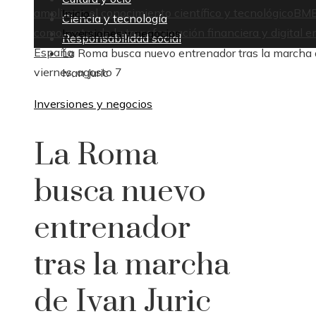
ampliaron el conocimiento científico y tecnológico
BM
Inicio
Ciencia y tecnología
como motor de la transformación financiera y digital e
Inversiones y negocios
Responsabilidad social
España
La Roma busca nuevo entrenador tras la marcha
viernes, agosto 7
Ivan Juric
Inversiones y negocios
La Roma
busca nuevo
entrenador
tras la marcha
de Ivan Juric