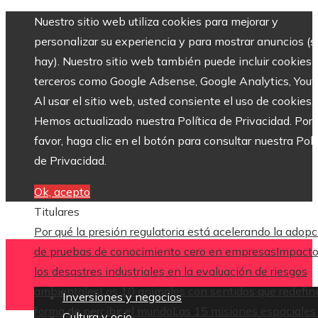
Nuestro sitio web utiliza cookies para mejorar y
personalizar su experiencia y para mostrar anuncios (si
hay). Nuestro sitio web también puede incluir cookies 
terceros como Google Adsense, Google Analytics, Yout
Al usar el sitio web, usted consiente el uso de cookies.
Hemos actualizado nuestra Política de Privacidad. Por
favor, haga clic en el botón para consultar nuestra Polí
de Privacidad.
Ok, acepto
Titulares
Por qué la presión regulatoria está acelerando la adop
de pruebas de conocimiento cero en empresas
Impacto
los desastres industriales en la evaluación de riesgos
ambientales
Los 10 animales con sentidos que redefin
Inversiones y negocios
forma de percibir el mundo
Las 15 misiones espaciales
Cultura y ocio