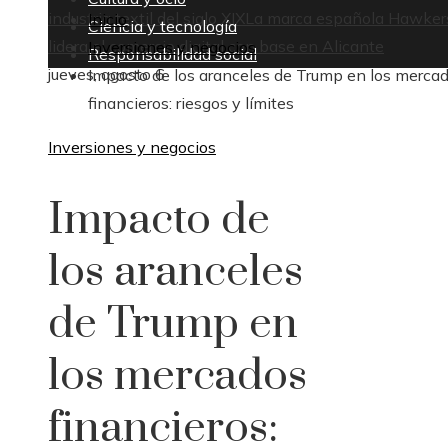
industria textil del siglo XIX
La marca española Hawker
Inicio
Ciencia y tecnología
lidera el comercio digital con base en Alicante
Inversiones y negocios
Responsabilidad social
jueves, agosto 6
Impacto de los aranceles de Trump en los merca
financieros: riesgos y límites
Inversiones y negocios
Impacto de
los aranceles
de Trump en
los mercados
financieros: