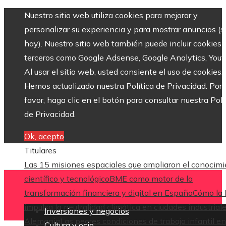
Nuestro sitio web utiliza cookies para mejorar y
personalizar su experiencia y para mostrar anuncios (si
hay). Nuestro sitio web también puede incluir cookies 
terceros como Google Adsense, Google Analytics, Yout
Al usar el sitio web, usted consiente el uso de cookies.
Hemos actualizado nuestra Política de Privacidad. Por
favor, haga clic en el botón para consultar nuestra Polí
de Privacidad.
Ok, acepto
Titulares
Las 15 misiones espaciales que ampliaron el conocim
científico y tecnológico
BME como motor de la
transformación financiera y digital en España
Cómo la
impulsa la neutralidad climática en ciudades industrial
Inversiones y negocios
Alemania
Las peores condiciones de trabajo infantil en
Cultura y ocio