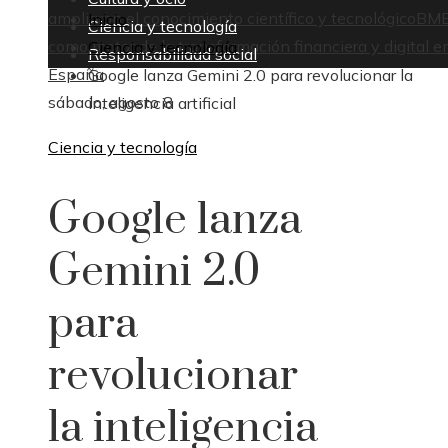
ampliaron el conocimiento científico y tecnológico
BM
Inicio
Ciencia y tecnología
como motor de la transformación financiera y digital e
Ciencia y tecnología
Responsabilidad social
España
Google lanza Gemini 2.0 para revolucionar la
sábado, agosto 8
inteligencia artificial
Ciencia y tecnología
Google lanza
Gemini 2.0
para
revolucionar
la inteligencia