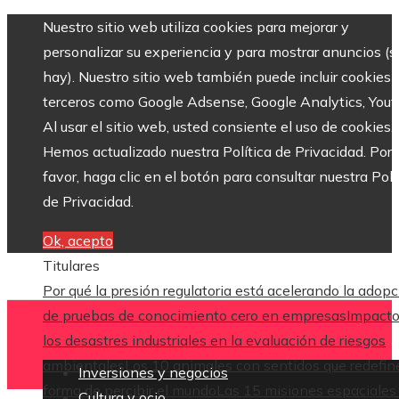
Nuestro sitio web utiliza cookies para mejorar y
personalizar su experiencia y para mostrar anuncios (si
hay). Nuestro sitio web también puede incluir cookies 
terceros como Google Adsense, Google Analytics, Yout
Al usar el sitio web, usted consiente el uso de cookies.
Hemos actualizado nuestra Política de Privacidad. Por
favor, haga clic en el botón para consultar nuestra Polí
de Privacidad.
Ok, acepto
Titulares
Por qué la presión regulatoria está acelerando la adop
de pruebas de conocimiento cero en empresas
Impacto
los desastres industriales en la evaluación de riesgos
ambientales
Los 10 animales con sentidos que redefin
Inversiones y negocios
forma de percibir el mundo
Las 15 misiones espaciales
Cultura y ocio