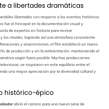
nte a libertades dramáticas
rables libertades con respecto a los eventos históricos
os fue el hincapié en la documentación visual y
soría de expertos en historia para recrear
 los rituales, logrando así una atmósfera consistente.
teraciones y anacronismos, el film estableció un nuevo
seño de producción y en la ambientación, manteniendo el
la narrativa según fuera posible. Muchas producciones
levisivas, se inspiraron en este equilibrio entre el
do una mayor apreciación por la diversidad cultural y
.
o histórico-épico
adiador
abrió el camino para una nueva serie de