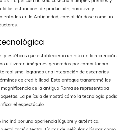
o XX. La película no solo cosechó múltiples premios y
eló los estándares de producción, narrativa y
ambientadas en la Antigüedad, consolidándose como un
ductores.
tecnológica
s y estéticas que establecieron un hito en la recreación
uipo utilizaron imágenes generadas por computadora
te realismo, logrando una integración de escenarios
términos de credibilidad. Este enfoque transformó las
a magnificencia de la antigua Roma se representaba
aquetas. La película demostró cómo la tecnología podía
ificar el espectáculo.
 inclinó por una apariencia lúgubre y auténtica,
a estilización teatral típicos de películas clásicas como