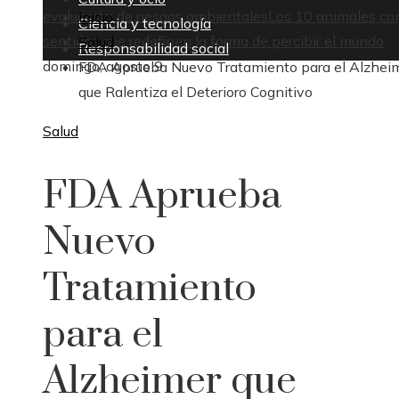
evaluación de riesgos ambientales
Los 10 animales co
Inicio
Ciencia y tecnología
sentidos que redefinen la forma de percibir el mundo
Salud
Responsabilidad social
domingo, agosto 9
FDA Aprueba Nuevo Tratamiento para el Alzhei
que Ralentiza el Deterioro Cognitivo
Salud
FDA Aprueba
Nuevo
Tratamiento
para el
Alzheimer que