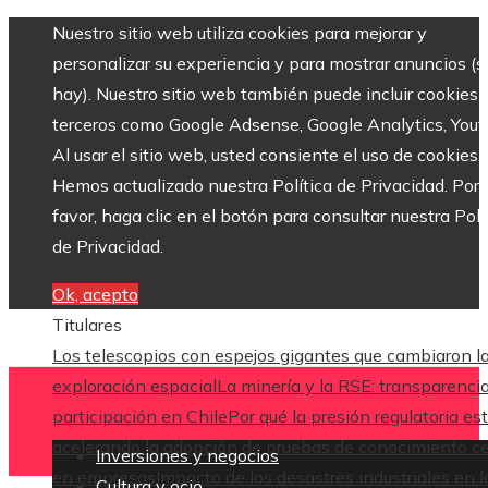
Nuestro sitio web utiliza cookies para mejorar y
personalizar su experiencia y para mostrar anuncios (si
hay). Nuestro sitio web también puede incluir cookies 
terceros como Google Adsense, Google Analytics, Yout
Al usar el sitio web, usted consiente el uso de cookies.
Hemos actualizado nuestra Política de Privacidad. Por
favor, haga clic en el botón para consultar nuestra Polí
de Privacidad.
Ok, acepto
Titulares
Los telescopios con espejos gigantes que cambiaron l
exploración espacial
La minería y la RSE: transparenci
participación en Chile
Por qué la presión regulatoria es
acelerando la adopción de pruebas de conocimiento c
Inversiones y negocios
en empresas
Impacto de los desastres industriales en l
Cultura y ocio