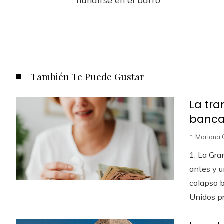
También Te Puede Gustar
La tra
bancar
Mariana 
1. La Gr
antes y u
colapso b
Unidos pr.