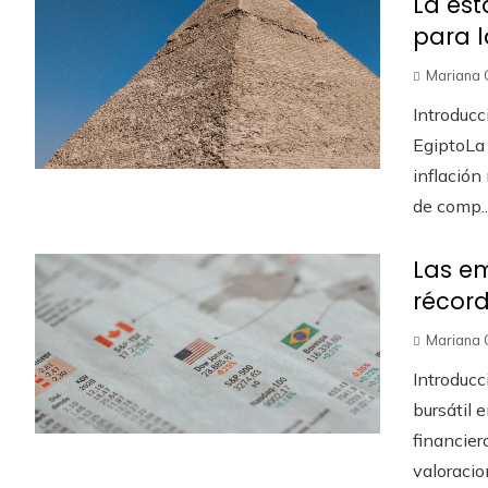
La est
para l
Mariana 
Introducc
EgiptoLa
inflación
de comp..
Las em
récor
Mariana 
Introducc
bursátil e
financie
valoracion