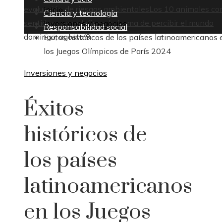
evaluación de riesgos ambientales
Los 10 animales co
Inicio
Ciencia y tecnología
sentidos que redefinen la forma de percibir el mundo
Inversiones y negocios
Responsabilidad social
domingo, agosto 9
Éxitos históricos de los países latinoamericanos 
los Juegos Olímpicos de París 2024
Inversiones y negocios
Éxitos
históricos de
los países
latinoamericanos
en los Juegos