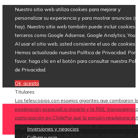
Nuestro sitio web utiliza cookies para mejorar y
personalizar su experiencia y para mostrar anuncios (si
hay). Nuestro sitio web también puede incluir cookies 
terceros como Google Adsense, Google Analytics, Yout
Al usar el sitio web, usted consiente el uso de cookies.
Hemos actualizado nuestra Política de Privacidad. Por
favor, haga clic en el botón para consultar nuestra Polí
de Privacidad.
Ok, acepto
Titulares
Los telescopios con espejos gigantes que cambiaron l
exploración espacial
La minería y la RSE: transparenci
participación en Chile
Por qué la presión regulatoria es
acelerando la adopción de pruebas de conocimiento c
Inversiones y negocios
en empresas
Impacto de los desastres industriales en l
Cultura y ocio