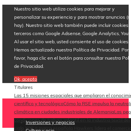
Nuestro sitio web utiliza cookies para mejorar y
personalizar su experiencia y para mostrar anuncios (si
hay). Nuestro sitio web también puede incluir cookies 
terceros como Google Adsense, Google Analytics, Yout
Al usar el sitio web, usted consiente el uso de cookies.
Hemos actualizado nuestra Política de Privacidad. Por
favor, haga clic en el botón para consultar nuestra Polí
de Privacidad.
Ok, acepto
Titulares
Las 15 misiones espaciales que ampliaron el conocim
científico y tecnológico
Cómo la RSE impulsa la neutral
climática en ciudades industriales de Alemania
Las peo
condiciones de trabajo infantil en la industria textil del
Inversiones y negocios
siglo XIX
La marca española Hawkers lidera el comerci
Cultura y ocio