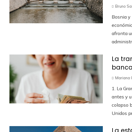
Bruno Sa
Bosnia y 
económic
afronta u
administra
La tra
bancar
Mariana 
1. La Gr
antes y u
colapso b
Unidos pr.
La est