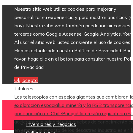
Nuestro sitio web utiliza cookies para mejorar y
personalizar su experiencia y para mostrar anuncios (si
hay). Nuestro sitio web también puede incluir cookies 
terceros como Google Adsense, Google Analytics, Yout
Al usar el sitio web, usted consiente el uso de cookies.
Hemos actualizado nuestra Política de Privacidad. Por
favor, haga clic en el botón para consultar nuestra Polí
de Privacidad.
Ok, acepto
Titulares
Los telescopios con espejos gigantes que cambiaron l
exploración espacial
La minería y la RSE: transparenci
participación en Chile
Por qué la presión regulatoria es
acelerando la adopción de pruebas de conocimiento c
Inversiones y negocios
en empresas
Impacto de los desastres industriales en l
Cultura y ocio