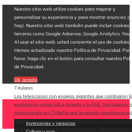
Nuestro sitio web utiliza cookies para mejorar y
personalizar su experiencia y para mostrar anuncios (si
hay). Nuestro sitio web también puede incluir cookies 
terceros como Google Adsense, Google Analytics, Yout
Al usar el sitio web, usted consiente el uso de cookies.
Hemos actualizado nuestra Política de Privacidad. Por
favor, haga clic en el botón para consultar nuestra Polí
de Privacidad.
Ok, acepto
Titulares
Los telescopios con espejos gigantes que cambiaron l
exploración espacial
La minería y la RSE: transparenci
participación en Chile
Por qué la presión regulatoria es
acelerando la adopción de pruebas de conocimiento c
Inversiones y negocios
en empresas
Impacto de los desastres industriales en l
Cultura y ocio