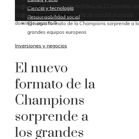
evaluación de riesgos ambientales
Los 10 animales co
Inicio
Ciencia y tecnología
sentidos que redefinen la forma de percibir el mundo
Inversiones y negocios
Responsabilidad social
domingo, agosto 9
El nuevo formato de la Champions sorprende a l
grandes equipos europeos
Inversiones y negocios
El nuevo
formato de la
Champions
sorprende a
los grandes