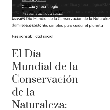
ampliaron el conocimiento científico y tecnológico
BM
Inicio
Ciencia y tecnología
como motor de la transformación financiera y digital e
Responsabilidad social
Responsabilidad social
España
El Día Mundial de la Conservación de la Naturalez
domingo, agosto 9
cinco acciones simples para cuidar el planeta
Responsabilidad social
El Día
Mundial de la
Conservación
de la
Naturaleza: