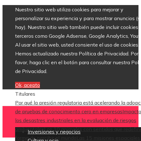
Nuestro sitio web utiliza cookies para mejorar y
personalizar su experiencia y para mostrar anuncios (si
hay). Nuestro sitio web también puede incluir cookies 
terceros como Google Adsense, Google Analytics, Yout
Al usar el sitio web, usted consiente el uso de cookies.
Hemos actualizado nuestra Política de Privacidad. Por
favor, haga clic en el botón para consultar nuestra Polí
de Privacidad.
Ok, acepto
Titulares
Por qué la presión regulatoria está acelerando la adop
de pruebas de conocimiento cero en empresas
Impacto
los desastres industriales en la evaluación de riesgos
ambientales
Los 10 animales con sentidos que redefin
Inversiones y negocios
forma de percibir el mundo
Las 15 misiones espaciales
Cultura y ocio