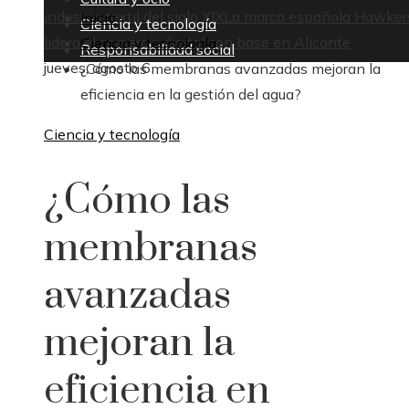
industria textil del siglo XIX
La marca española Hawker
Inicio
Ciencia y tecnología
lidera el comercio digital con base en Alicante
Ciencia y tecnología
Responsabilidad social
jueves, agosto 6
¿Cómo las membranas avanzadas mejoran la
eficiencia en la gestión del agua?
Ciencia y tecnología
¿Cómo las
membranas
avanzadas
mejoran la
eficiencia en