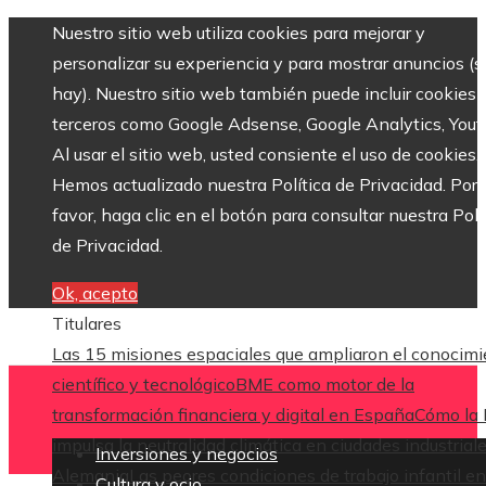
Nuestro sitio web utiliza cookies para mejorar y
personalizar su experiencia y para mostrar anuncios (si
hay). Nuestro sitio web también puede incluir cookies 
terceros como Google Adsense, Google Analytics, Yout
Al usar el sitio web, usted consiente el uso de cookies.
Hemos actualizado nuestra Política de Privacidad. Por
favor, haga clic en el botón para consultar nuestra Polí
de Privacidad.
Ok, acepto
Titulares
Las 15 misiones espaciales que ampliaron el conocim
científico y tecnológico
BME como motor de la
transformación financiera y digital en España
Cómo la
impulsa la neutralidad climática en ciudades industrial
Inversiones y negocios
Alemania
Las peores condiciones de trabajo infantil en
Cultura y ocio