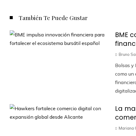
También Te Puede Gustar
BME c
financ
Bruno Sa
Bolsas y
como un a
financier
digitaliza
La mar
comerc
Mariana 