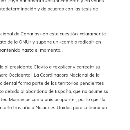
ria», cuyo parlamento «históricamente y en varias
utodeterminación y de acuerdo con las tesis de
icional de Canarias» en esta cuestión, «claramente
ndato de la ONU» y supone un «cambio radical» en
 mantenido hasta el momento. .
al presidente Clavijo a «explicar y corregir» su
hara Occidental. La Coordinadora Nacional de la
cidental forma parte de los territorios pendientes
eto debido al abandono de España, que no asume su
ntea Marruecos como país ocupante”, por lo que “la
da año tras año a Naciones Unidas para celebrar un