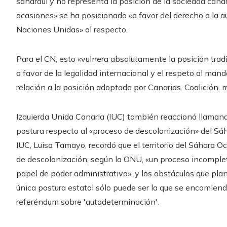
saharaui y no representa la posición de la sociedad cana
ocasiones» se ha posicionado «a favor del derecho a la a
Naciones Unidas» al respecto.
Para el CN, esto «vulnera absolutamente la posición trad
a favor de la legalidad internacional y el respeto al ma
relación a la posición adoptada por Canarias. Coalición.
Izquierda Unida Canaria (IUC) también reaccionó llamando 
postura respecto al «proceso de descolonización» del Sá
IUC, Luisa Tamayo, recordó que el territorio del Sáhara Oc
de descolonización, según la ONU, «un proceso incompl
papel de poder administrativo». y los obstáculos que pla
única postura estatal sólo puede ser la que se encomien
referéndum sobre 'autodeterminación'.