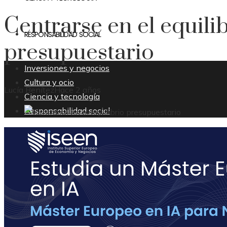
Centrarse en el equili
RESPONSABILIDAD SOCIAL
presupuestario
Inversiones y negocios
Cultura y ocio
Lucía Benítez
Hace 2 años
Ciencia y tecnología
Responsabilidad social