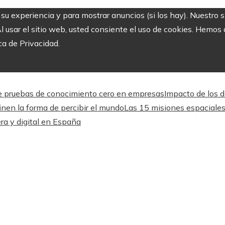
r su experiencia y para mostrar anuncios (si los hay). Nuestro 
usar el sitio web, usted consiente el uso de cookies. Hemos a
ca de Privacidad.
 de pruebas de conocimiento cero en empresas
Impacto de los d
nen la forma de percibir el mundo
Las 15 misiones espaciales
ra y digital en España