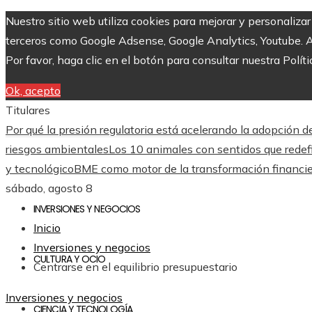
Nuestro sitio web utiliza cookies para mejorar y personaliza
terceros como Google Adsense, Google Analytics, Youtube. Al 
Por favor, haga clic en el botón para consultar nuestra Políti
Ok, acepto
Titulares
Por qué la presión regulatoria está acelerando la adopción
riesgos ambientales
Los 10 animales con sentidos que redefi
y tecnológico
BME como motor de la transformación financie
sábado, agosto 8
INVERSIONES Y NEGOCIOS
Inicio
Inversiones y negocios
CULTURA Y OCIO
Centrarse en el equilibrio presupuestario
Inversiones y negocios
CIENCIA Y TECNOLOGÍA